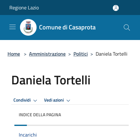
Salta al contenuto principale
Regione Lazio
Comune di Casaprota
Home
>
Amministrazione
>
Politici
>
Daniela Tortelli
Daniela Tortelli
Condividi
Vedi azioni
INDICE DELLA PAGINA
Incarichi