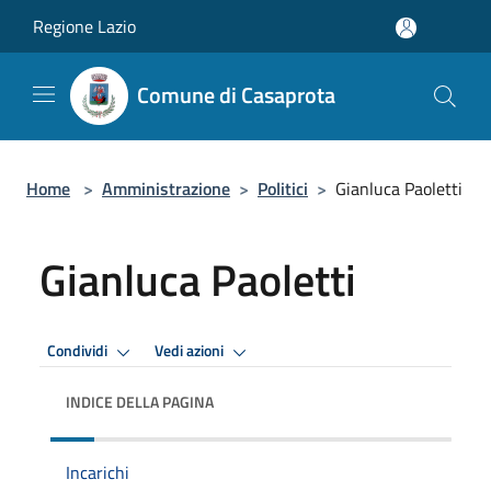
Salta al contenuto principale
Regione Lazio
Comune di Casaprota
Home
>
Amministrazione
>
Politici
>
Gianluca Paoletti
Gianluca Paoletti
Condividi
Vedi azioni
INDICE DELLA PAGINA
Incarichi