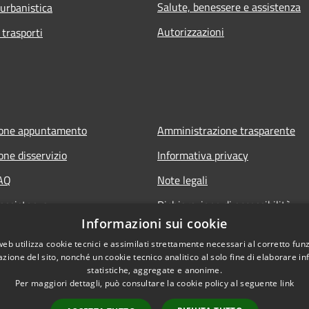
Salute, benessere e assistenza
 urbanistica
Autorizzazioni
 trasporti
ione appuntamento
Amministrazione trasparente
one disservizio
Informativa privacy
FAQ
Note legali
 assistenza
Dichiarazione di accessibilità
Informazioni sui cookie
Obiettivi accessibilità 2024
web utilizza cookie tecnici e assimilati strettamente necessari al corretto fu
azione del sito, nonché un cookie tecnico analitico al solo fine di elaborare i
statistiche, aggregate e anonime.
Per maggiori dettagli, può consultare la cookie policy al seguente
link