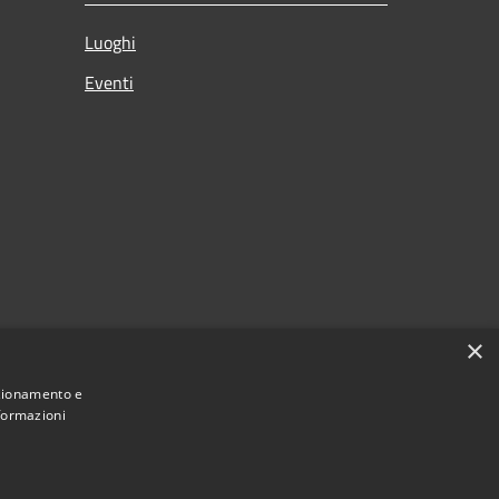
Luoghi
Eventi
×
nzionamento e
nformazioni