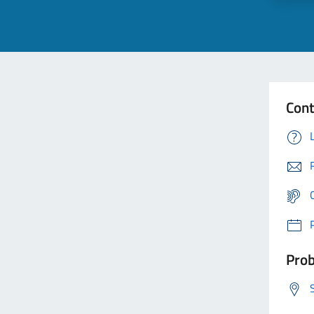
Cont
Prob