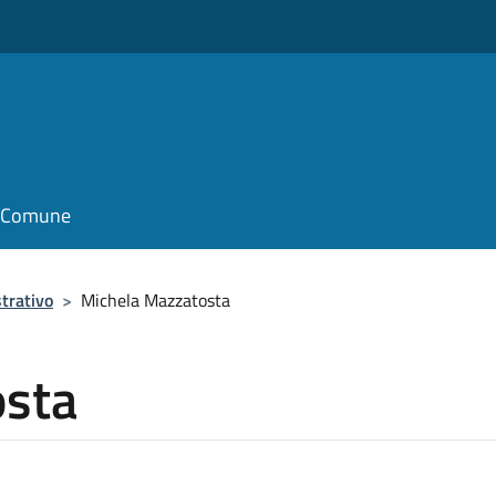
il Comune
trativo
>
Michela Mazzatosta
osta