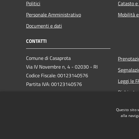
Politici
Catasto e
Personale Amministrativo
Mobilità e
Documenti e dati
CONTATTI
Comune di Casaprota
Prenotaz
Via IV Novembre n, 4 - 02030 - RI
Segnalazi
Codice Fiscale: 00123140576
Leggi le 
Partita IVA: 00123140576
Richiesta
PEC:
comunecasaprota@pec.it
Questo sito 
Centralino Unico: +39 0765 85005
alla navig