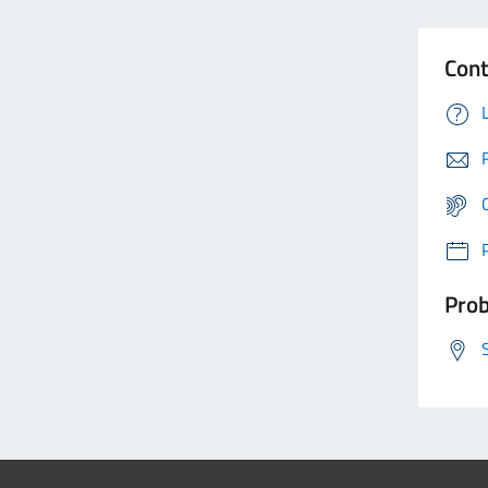
Cont
Prob