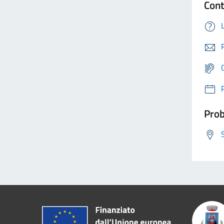
Cont
Prob